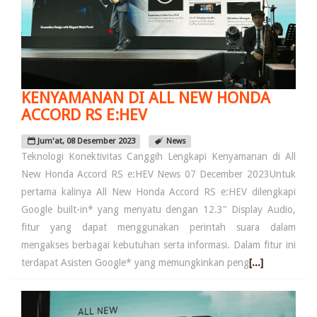
KENYAMANAN DI ALL NEW HONDA
ACCORD RS E:HEV
Jum'at, 08 Desember 2023
News
Teknologi Konektivitas Canggih Lengkapi Kenyamanan di All
New Honda Accord RS e:HEV News 07 December 2023Untuk
pertama kalinya All New Honda Accord RS e:HEV dilengkapi
Google built-in* yang menyatu dengan 12.3" Display Audio,
fitur yang dapat menggunakan perintah suara dalam
mengakses berbagai kebutuhan serta informasi. Dalam fitur ini
terdapat Asisten Google* yang memungkinkan peng
[...]