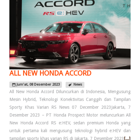
ALL NEW HONDA ACCORD
Jum'at, 08 Desember 2023
News
All New Honda Accord Diluncurkan di Indonesia, Mengusung
Mesin Hybrid, Teknologi Konektivitas Canggih dan Tampilan
Sporty Khas Varian RS News 07 December 2023Jakarta, 7
Desember 2023 – PT Honda Prospect Motor meluncurkan All
New Honda Accord RS e:HEV, sedan premium Honda yang
untuk pertama kali mengusung teknologi hybrid e:HEV dan
tampilan sporty khas varian RS di Jakarta, 7 Desember 2023
[...]