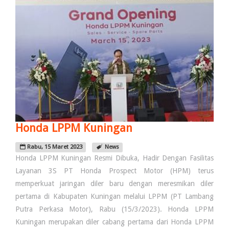
Honda LPPM Kuningan
Rabu, 15 Maret 2023
News
Honda LPPM Kuningan Resmi Dibuka, Hadir Dengan Fasilitas
Layanan 3S PT Honda Prospect Motor (HPM) terus
memperkuat jaringan diler baru dengan meresmikan diler
pertama di Kabupaten Kuningan melalui LPPM (PT Lambang
Putra Perkasa Motor), Rabu (15/3/2023). Honda LPPM
Kuningan merupakan diler cabang pertama dari Honda LPPM