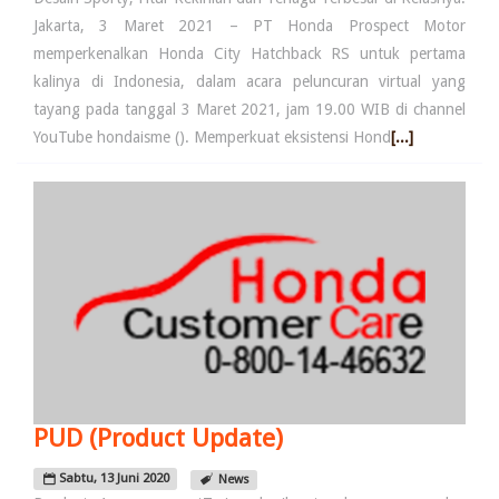
Jakarta, 3 Maret 2021 – PT Honda Prospect Motor
memperkenalkan Honda City Hatchback RS untuk pertama
kalinya di Indonesia, dalam acara peluncuran virtual yang
tayang pada tanggal 3 Maret 2021, jam 19.00 WIB di channel
YouTube hondaisme (). Memperkuat eksistensi Hond
[...]
PUD (Product Update)
Sabtu, 13 Juni 2020
News