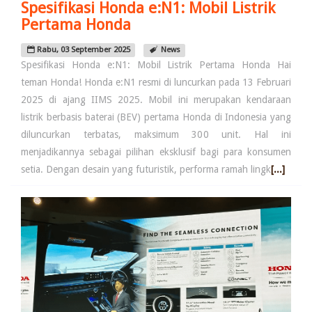
Spesifikasi Honda e:N1: Mobil Listrik
Pertama Honda
Rabu, 03 September 2025
News
Spesifikasi Honda e:N1: Mobil Listrik Pertama Honda Hai
teman Honda! Honda e:N1 resmi di luncurkan pada 13 Februari
2025 di ajang IIMS 2025. Mobil ini merupakan kendaraan
listrik berbasis baterai (BEV) pertama Honda di Indonesia yang
diluncurkan terbatas, maksimum 300 unit. Hal ini
menjadikannya sebagai pilihan eksklusif bagi para konsumen
setia. Dengan desain yang futuristik, performa ramah lingk
[...]