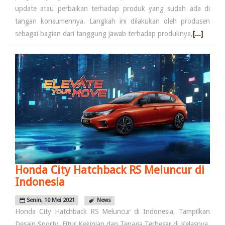
update atau perbaikan terhadap produk yang sudah ada di
tangan konsumennya. Langkah ini dilakukan oleh produsen
sebagai bagian dari tanggung jawab terhadap produknya,
[...]
Honda City Hatchback RS Meluncur di
Indonesia
Senin, 10 Mei 2021
News
Honda City Hatchback RS Meluncur di Indonesia, Tampilkan
Desain Sporty, Fitur Kekinian dan Tenaga Terbesar di Kelasnya.